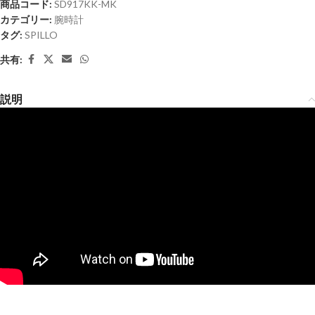
商品コード:
SD917KK-MK
カテゴリー:
腕時計
タグ:
SPILLO
共有:
説明