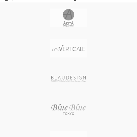
風防素材 サファイアクリスタル
風防素材 サファイアクリスタル
シースルーバック
シースルーバック
表示タイプ アナログ表示(スモール
表示タイプ アナログ表示(スモール
セコンド 24時間計)
セコンド 24時間計)
ムーブメント Miyota 82S7 (自動巻
ムーブメント Miyota 82S7 (自動巻
き 日本製) / パワーリザーブ40時間 /
き 日本製) / パワーリザーブ40時間 /
21600振動/時
21600振動/時
文字盤カラー BLACK/ORANGE(夜
文字盤カラー BLACK/ORANGE(夜
光インデックス)
光インデックス)
バンド素材・タイプ スティール(ミ
バンド素材・タイプ スティール(ミ
ラネーゼブレスレット)
ラネーゼブレスレット)
バンド留金タイプ クラスプ
バンド留金タイプ クラスプ
バンドカラー BLACK
バンドカラー BLACK
防水性能 5気圧防水
防水性能 5気圧防水
重量 199 g (ミラネーゼブレスレッ
重量 199 g (ミラネーゼブレスレッ
ト装着時)
ト装着時)
メーカー保証 2年間
メーカー保証 2年間