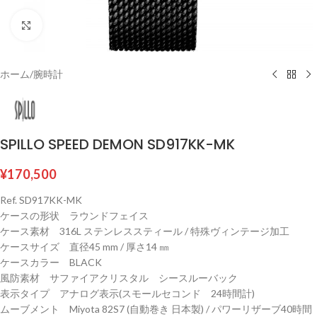
クリックして拡大
ホーム
/
腕時計
SPILLO SPEED DEMON SD917KK-MK
¥
170,500
Ref. SD917KK-MK
ケースの形状 ラウンドフェイス
ケース素材 316L ステンレススティール / 特殊ヴィンテージ加工
ケースサイズ 直径45 mm / 厚さ14 ㎜
ケースカラー BLACK
風防素材 サファイアクリスタル シースルーバック
表示タイプ アナログ表示(スモールセコンド 24時間計)
ムーブメント Miyota 82S7 (自動巻き 日本製) / パワーリザーブ40時間