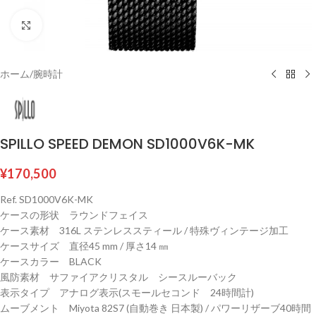
クリックして拡大
ホーム
/
腕時計
SPILLO SPEED DEMON SD1000V6K-MK
¥
170,500
Ref. SD1000V6K-MK
ケースの形状 ラウンドフェイス
ケース素材 316L ステンレススティール / 特殊ヴィンテージ加工
ケースサイズ 直径45 mm / 厚さ14 ㎜
ケースカラー BLACK
風防素材 サファイアクリスタル シースルーバック
表示タイプ アナログ表示(スモールセコンド 24時間計)
ムーブメント Miyota 82S7 (自動巻き 日本製) / パワーリザーブ40時間