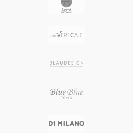
mm
mm
ケースカラー STEEL
ケースカラー STEEL
風防素材 カーブドサファイアクリ
風防素材 カーブドサファイアクリ
スタル（ドーム型 厚さ2.5 mm）
スタル（ドーム型 厚さ2.5 mm）
表示タイプ アナログ表示(クロノグ
表示タイプ アナログ表示(デュアル
ラフ 45分計/60秒計)
タイム デイト表示)
ムーブメント SOPROUD 2045 (自
ムーブメント ETA 2893-2 (自動巻
動巻き スイス製) / 49石 / パワーリザ
き スイス製) / 21石 / パワーリザーブ
ーブ 40時間 / 28800振動/時
時間 / 28800振動/時
文字盤カラー MATT BLACK / 夜光
文字盤カラー MATT BLACK / 夜光
インデックス
インデックス
バンド素材・タイプ 牛革（タンニ
バンド素材・タイプ 牛革（タンニ
ンなめし）
ンなめし）
バンドカラー DARK BROWN
バンドカラー DARK BROWN
バンド留金タイプ バックル
バンド留金タイプ バックル
バンド幅 22 mm 防水性能 50 M防
バンド幅 22 mm 防水性能 50 M防
水
水
重量 157 g
重量 157 g
生産国 スイス
生産国 スイス
メーカー保証 2年間
メーカー保証 2年間
自然石の美しさにインスパイアされ
自然石の美しさにインスパイアされ
た、熟練した職人による滑らかなラ
た、熟練した職人による滑らかなラ