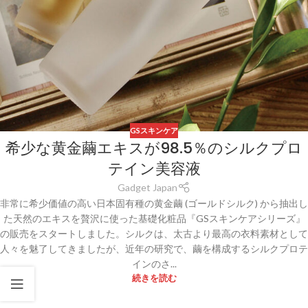
GSスキンケア
希少な黄金繭エキスが98.5％のシルクプロ
テイン美容液
Gadget Japan
非常に希少価値の高い日本固有種の黄金繭 (ゴールドシルク) から抽出し
た天然のエキスを贅沢に使った基礎化粧品『GSスキンケアシリーズ』
の販売をスタートしました。シルクは、太古より最高の衣料素材として
人々を魅了してきましたが、近年の研究で、繭を構成するシルクプロテ
インのさ...
続きを読む