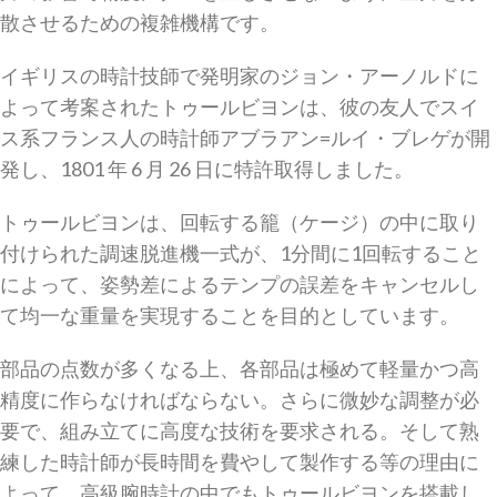
散させるための複雑機構です。
イギリスの時計技師で発明家のジョン・アーノルドに
よって考案されたトゥールビヨンは、彼の友人でスイ
ス系フランス人の時計師アブラアン=ルイ・ブレゲが開
発し、1801 年 6 月 26 日に特許取得しました。
トゥールビヨンは、回転する籠（ケージ）の中に取り
付けられた調速脱進機一式が、1分間に1回転すること
によって、姿勢差によるテンプの誤差をキャンセルし
て均一な重量を実現することを目的としています。
部品の点数が多くなる上、各部品は極めて軽量かつ高
精度に作らなければならない。さらに微妙な調整が必
要で、組み立てに高度な技術を要求される。そして熟
練した時計師が長時間を費やして製作する等の理由に
よって、高級腕時計の中でもトゥールビヨンを搭載し