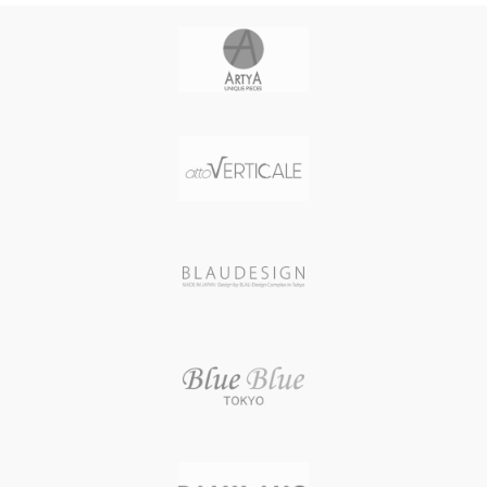
ケース直径・幅 36 mm
ティール / ブラッシュド加工
ケースカラー ROSE GOLD
ケースサイズ 直径46 mm / 厚さ17
バンド素材・タイプ 牛革（クロコ
mm
ダイル型押）
ケースカラー STEEL
バンド長 レディース
風防素材 カーブドサファイアクリ
バンド幅 15 mm
スタル（ドーム型 厚さ2.5 mm）
バンドカラー WHITE
表示タイプ アナログ表示(デュアル
文字盤カラー WHITE
タイム デイト表示)
ベゼル素材 316Lステンレススチー
ムーブメント ETA 2893-2 (自動巻
ル
き スイス製) / 21石 / パワーリザーブ
スワロフスキー CRYSTAL
時間 / 28800振動/時
本体重量 65 g
文字盤カラー MATT BLACK / 夜光
ムーブメント スイス製クォーツ
インデックス
防水性能 3気圧防水
バンド素材・タイプ 牛革（タンニ
メーカー保証 1年間
ンなめし）
生産国 スイス
バンドカラー DARK BROWN
バンド留金タイプ バックル
バンド幅 22 mm 防水性能 50 M防
水
重量 157 g
生産国 スイス
メーカー保証 2年間