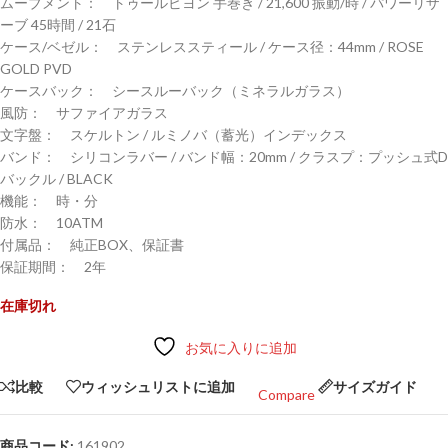
ムーブメント： トゥールビヨン 手巻き / 21,600 振動/時 / パワーリザ
ーブ 45時間 / 21石
ケース/ベゼル： ステンレススティール / ケース径：44mm / ROSE
GOLD PVD
ケースバック： シースルーバック（ミネラルガラス）
風防： サファイアガラス
文字盤： スケルトン / ルミノバ（蓄光）インデックス
バンド： シリコンラバー / バンド幅：20mm / クラスプ：プッシュ式D
バックル / BLACK
機能： 時・分
防水： 10ATM
付属品： 純正BOX、保証書
保証期間： 2年
在庫切れ
お気に入りに追加
比較
ウィッシュリストに追加
サイズガイド
Compare
商品コード:
161902