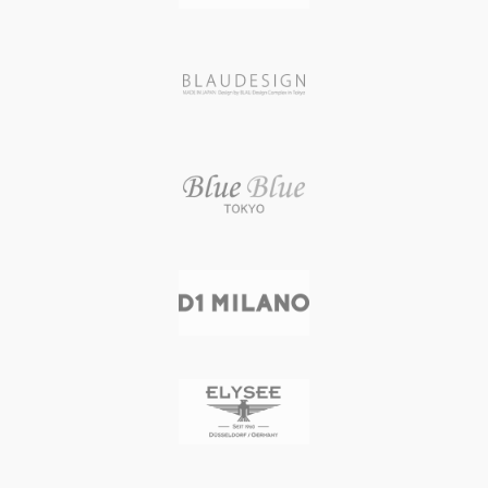
重量： 1,850g
重量： 1,850g
生産国： 日本
生産国： 日本
商品詳細
商品詳細
世界初、アルミニウム削りだしのフ
世界初アルミニウム削りだしのフレ
レームを使ったブリーフケースで
ームを使ったブリーフケースです。
す。フレームの他に、ハンドル、ロ
フレームの他に、ハンドル、ロック
ックノブ、ロックプレート、ハンド
ノブ、ロックプレート、ハンドル台
ル台座などのすべての部品はアルミ
座などのすべての部品はアルミニウ
ニウムを削り出して作られていま
ムを削り出して作られています。ア
す。シェルの表面には日本製のBLAU
ルミニウムには特殊な黒アルマイト
オリジナル牛革を使っています。シ
処理を施しており、半艶の重厚感と
ボのない革は非常に繊細で高級感が
ラグジュアリー感が見事に融合して
漂います。
います。シェルの表面には日本製の
BLAUオリジナル牛革を使っていま
す。シボのない革は非常に繊細で高
級感が漂います。