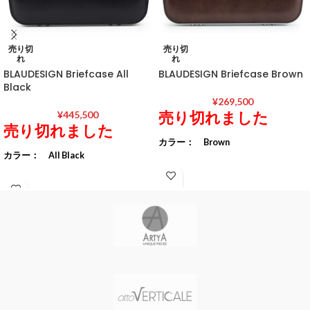
売り切
売り切
れ
れ
BLAUDESIGN Briefcase All
BLAUDESIGN Briefcase Brown
Black
¥
269,500
売り切れました
¥
445,500
売り切れました
カラー： Brown
カラー： All Black
素材： フレーム アルミニウム
素材： フレーム アルミニウム
（白アルマイト処理）
（半艶特殊黒アルマイト処理）
レザー 日本製オリジナル
レザー 日本製オリジナル
牛革
牛革
裏地 スエード調合成皮革
裏地 スエード調合成皮革
サイズ： W430 / H355 / D70
サイズ： W430 / H355 / D70
(bottom) mm
(bottom) mm