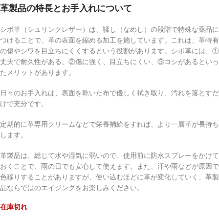
革製品の特長とお手入れについて
シボ革（シュリンクレザー）は、鞣し（なめし）の段階で特殊な薬品に
つけることで、革の表面を縮める加工を施しています。これは、革特有
の傷やシワを目立ちにくくするという役割があります。シボ革には、①
丈夫で耐久性がある、②傷に強く、目立ちにくい、③コシがあるといっ
たメリットがあります。
日々のお手入れは、表面を乾いた布で優しく拭き取り、汚れを落とすだ
けで充分です。
定期的に革専用クリームなどで栄養補給をすれば、より一層革が長持ち
します。
革製品は、総じて水や湿気に弱いので、使用前に防水スプレーをかけて
おくことで、雨の日でも安心して使えます。また、汗や雨などが原因で
色移りすることがありますが、使い込むほどに革が変化していく、革製
品ならではのエイジングをお楽しみください。
在庫切れ