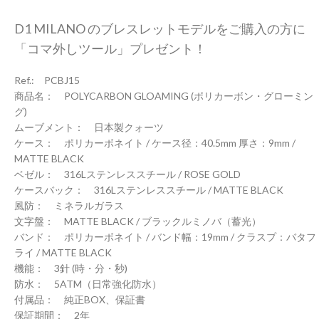
D1 MILANO のブレスレットモデルをご購入の方に
「コマ外しツール」プレゼント！
Ref.: PCBJ15
商品名： POLYCARBON GLOAMING (ポリカーボン・グローミン
グ)
ムーブメント： 日本製クォーツ
ケース： ポリカーボネイト / ケース径：40.5mm 厚さ：9mm /
MATTE BLACK
ベゼル： 316Lステンレススチール / ROSE GOLD
ケースバック： 316Lステンレススチール / MATTE BLACK
風防： ミネラルガラス
文字盤： MATTE BLACK / ブラックルミノバ（蓄光）
バンド： ポリカーボネイト / バンド幅：19mm / クラスプ：バタフ
ライ / MATTE BLACK
機能： 3針 (時・分・秒)
防水： 5ATM（日常強化防水）
付属品： 純正BOX、保証書
保証期間： 2年