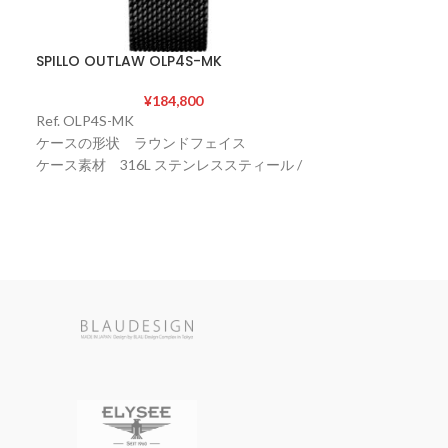
SPILLO OUTLAW OLP4S-MK
SPILLO SPEED 
¥
184,800
Ref. OLP4S-MK
Ref. SD917KB-
ケースの形状 ラウンドフェイス
ケースの形状 
ケース素材 316L ステンレススティール /
ケース素材 316
特殊ヴィンテージ加工
特殊ヴィンテー
ケースサイズ 直径45 mm / 厚さ14 ㎜
ケースサイズ 直径4
ケースカラー STEEL
ケースカラー B
風防素材 サファイアクリスタル シース
風防素材 サフ
ルーバック
ルーバック
表示タイプ アナログ表示(スモールセコン
表示タイプ ア
ド 24時間計)
ド 24時間計)
ムーブメント Miyota 82S7 (自動巻き 日本
ムーブメント Miy
製) / パワーリザーブ40時間 / 21600振動/時
製) / パワーリザー
文字盤カラー BLACK/RED(夜光インデッ
文字盤カラー BL
クス)
ックス)
バンド素材・タイプ スティール(ミラネー
バンド素材・タ