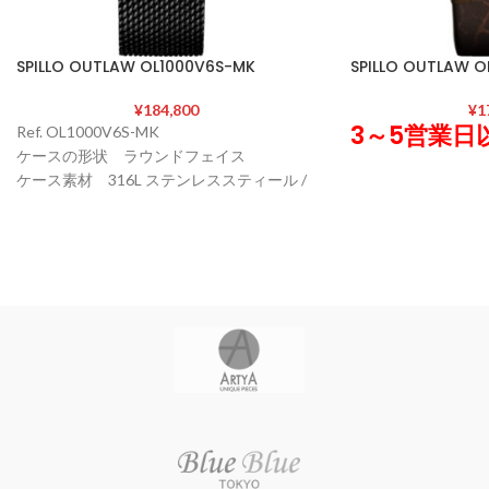
SPILLO OUTLAW OL1000V6S-MK
SPILLO OUTLAW 
¥
184,800
¥
1
3～5営業日
Ref. OL1000V6S-MK
ケースの形状 ラウンドフェイス
ケース素材 316L ステンレススティール /
特殊ヴィンテージ加工
Ref. OL917KB-13
ケースサイズ 直径45 mm / 厚さ14 ㎜
ケースの形状 ラウ
ケースカラー STEEL
ケース素材 316L 
風防素材 サファイアクリスタル シース
特殊ヴィンテージ加
ルーバック
ケースサイズ 直径45 
表示タイプ アナログ表示(スモールセコン
ケースカラー BRO
ド 24時間計)
風防素材 サファイ
ムーブメント Miyota 82S7 (自動巻き 日本
ルーバック
製) / パワーリザーブ40時間 / 21600振動/時
表示タイプ アナロ
文字盤カラー BLACK/ORANGE(夜光イン
ド 24時間計)
デックス)
ムーブメント Miyot
バンド素材・タイプ スティール(ミラネー
製) / パワーリザーブ4