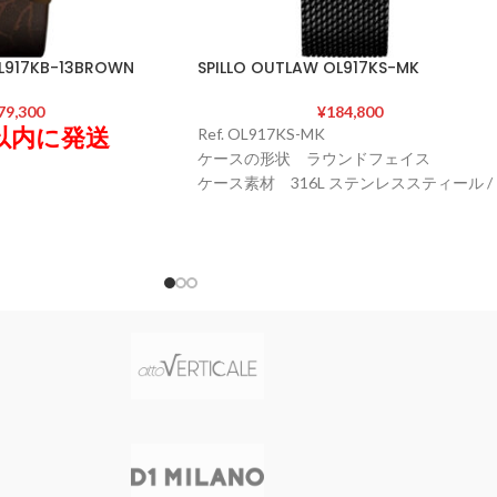
OL917KB-13BROWN
SPILLO OUTLAW OL917KS-MK
79,300
¥
184,800
以内に発送
Ref. OL917KS-MK
ケースの形状 ラウンドフェイス
ケース素材 316L ステンレススティール /
特殊ヴィンテージ加工
BROWN
ケースサイズ 直径45 mm / 厚さ14 ㎜
ンドフェイス
ケースカラー STEEL
ステンレススティール /
風防素材 サファイアクリスタル シース
工
ルーバック
mm / 厚さ14 ㎜
表示タイプ アナログ表示(スモールセコン
NZE
ド 24時間計)
アクリスタル シース
ムーブメント Miyota 82S7 (自動巻き 日本
製) / パワーリザーブ40時間 / 21600振動/時
グ表示(スモールセコン
文字盤カラー BLACK/WHITE(夜光インデ
ックス)
a 82S7 (自動巻き 日本
バンド素材・タイプ スティール(ミラネー
0時間 / 21600振動/時