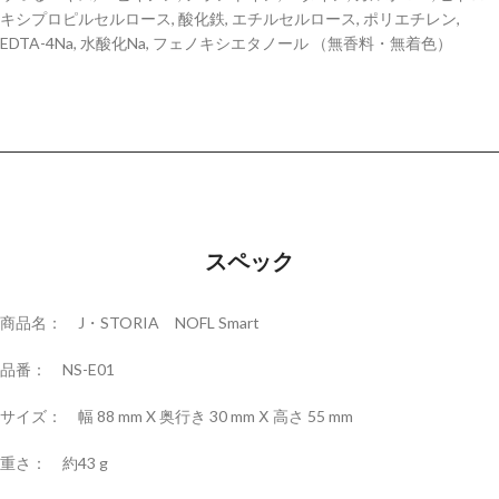
キシプロピルセルロース, 酸化鉄, エチルセルロース, ポリエチレン,
EDTA-4Na, 水酸化Na, フェノキシエタノール （無香料・無着色）
スペック
商品名： J・STORIA NOFL Smart
品番： NS-E01
サイズ： 幅 88 mm X 奥行き 30 mm Ⅹ 高さ 55 mm
重さ： 約43 g