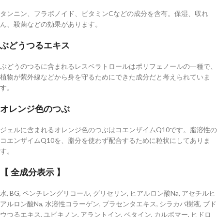
タンニン、フラボノイド、ビタミンCなどの成分を含有。保湿、収れ
ん、殺菌などの効果があります。
ぶどうつるエキス
ぶどうのつるに含まれるレスベラトロールはポリフェノールの一種で、
植物が紫外線などから身を守るためにできた成分だと考えられていま
す。
オレンジ色のつぶ
ジェルに含まれるオレンジ色のつぶはコエンザイムQ10です。脂溶性の
コエンザイムQ10を、脂分を使わず配合するために粒状にしてありま
す。
【 全成分表示 】
水, BG, ペンチレングリコール, グリセリン, ヒアルロン酸Na, アセチルヒ
アルロン酸Na, 水溶性コラーゲン, プラセンタエキス, シラカバ樹液, ブド
ウつるエキス, ユビキノン, アラントイン, ベタイン, カルボマー, ヒドロ