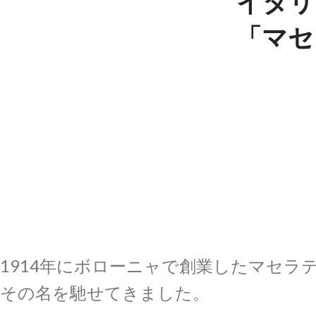
イタリ
「マセ
1914年にボローニャで創業したマセ
その名を馳せてきました。