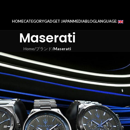
HOME
CATEGORY
GADGET JAPAN
MEDIA
BLOG
LANGUAGE:
Maserati
Home
/
ブランド
/
Maserati