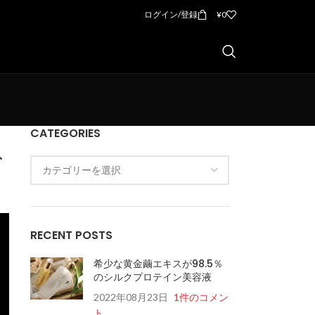
ログイン/登録
¥
0
CATEGORIES
ネ
RECENT POSTS
希少な黄金繭エキスが98.5％
のシルクプロテイン美容液
2022年08月23日
1件のコメン
ト