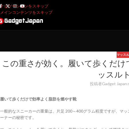
ナビゲーションをスキップ
メインコンテンツをスキップ
マッス
この重さが効く。履いて歩くだけ
ッスル
投稿者
Gadget Japan
履いて歩くだけで効率よく脂肪を燃やす靴
一般的なスニーカーの重量は、片足 200～400グラム程度ですが、マッ
ーナーの秘密です。