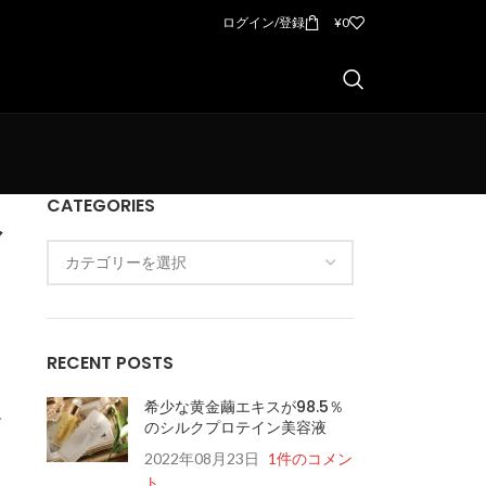
ログイン/登録
¥
0
CATEGORIES
マ
RECENT POSTS
希少な黄金繭エキスが98.5％
レ
のシルクプロテイン美容液
2022年08月23日
1件のコメン
ト