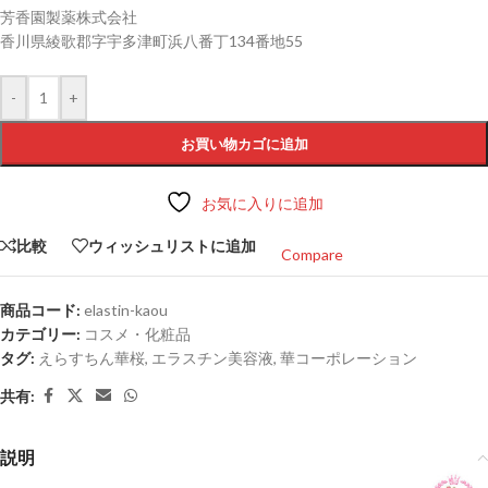
芳香園製薬株式会社
香川県綾歌郡字宇多津町浜八番丁134番地55
-
+
お買い物カゴに追加
お気に入りに追加
比較
ウィッシュリストに追加
Compare
商品コード:
elastin-kaou
カテゴリー:
コスメ・化粧品
タグ:
えらすちん華桜
,
エラスチン美容液
,
華コーポレーション
共有:
説明