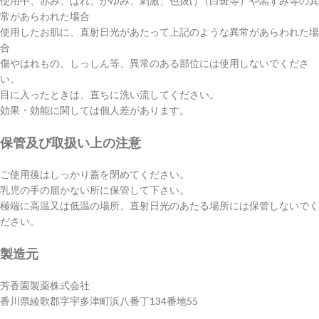
使用中、赤み、はれ、かゆみ、刺激、色抜け（白斑等）や黒ずみ等の異
常があらわれた場合
使用したお肌に、直射日光があたって上記のような異常があらわれた場
合
傷やはれもの、しっしん等、異常のある部位には使用しないでくださ
い。
目に入ったときは、直ちに洗い流してください。
効果・効能に関しては個人差があります。
保管及び取扱い上の注意
ご使用後はしっかり蓋を閉めてください。
乳児の手の届かない所に保管して下さい。
極端に高温又は低温の場所、直射日光のあたる場所には保管しないでく
ださい。
製造元
芳香園製薬株式会社
香川県綾歌郡字宇多津町浜八番丁134番地55