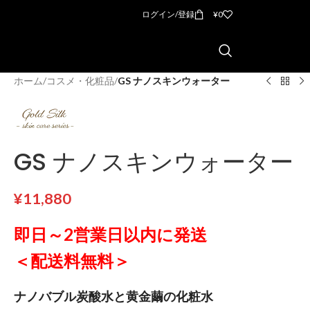
ログイン/登録
¥
0
ホーム
/
コスメ・化粧品
/
GS ナノスキンウォーター
GS ナノスキンウォーター
¥
11,880
即日～2営業日以内に発送
＜配送料無料＞
ナノバブル炭酸水と黄金繭の化粧水