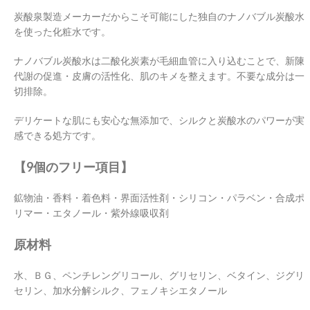
炭酸泉製造メーカーだからこそ可能にした独自のナノバブル炭酸水
を使った化粧水です。
ナノバブル炭酸水は二酸化炭素が毛細血管に入り込むことで、新陳
代謝の促進・皮膚の活性化、肌のキメを整えます。不要な成分は一
切排除。
デリケートな肌にも安心な無添加で、シルクと炭酸水のパワーが実
感できる処方です。
【9個のフリー項目】
鉱物油・香料・着色料・界面活性剤・シリコン・パラベン・合成ポ
リマー・エタノール・紫外線吸収剤
原材料
水、ＢＧ、ペンチレングリコール、グリセリン、ベタイン、ジグリ
セリン、加水分解シルク、フェノキシエタノール