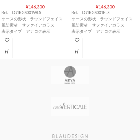
¥
146,300
¥
146,300
Ref. LG1RGS001WLS
Ref. LG1RGS001BLS
ケースの形状 ラウンドフェイス
ケースの形状 ラウンドフェイス
風防素材 サファイアガラス
風防素材 サファイアガラス
表示タイプ アナログ表示
表示タイプ アナログ表示
バンド留金タイプ 尾錠
バンド留金タイプ 尾錠
ケース素材 316Lステンレススチー
ケース素材 316ステンレススチー
ル
ル
ケース直径・幅 49 mm
ケース直径・幅 49 mm
ケースカラー ローズゴールド
ケースカラー ローズゴールド
バンド素材・タイプ 牛革（クロコ
バンド素材・タイプ 牛革（クロコ
ダイル型押）
ダイル型押）
バンド長 ユニセックス
バンド長 ユニセックス
バンド幅 22 mm
バンド幅 22 mm
バンドカラー ホワイト
バンドカラー ブラック
文字盤カラー ホワイト
文字盤カラー ブラック
ベゼル素材 316ステンレススチー
ベゼル素材 316Lステンレススチー
ル
ル
Bezel function 固定式
Bezel function 固定式
Swarovski WHITE
Swarovski WHITE
クリスタルモチーフ 木
クリスタルモチーフ 木
馬/CRYSTAL
馬/CRYSTAL