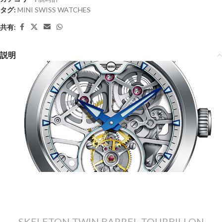
タグ:
MINI SWISS WATCHES
共有:
説明
SKELETON TWIN BARREL TOURBILLON