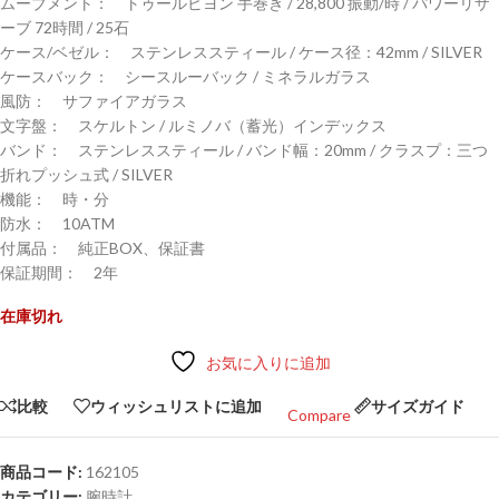
ムーブメント： トゥールビヨン 手巻き / 28,800 振動/時 / パワーリザ
ーブ 72時間 / 25石
ケース/ベゼル： ステンレススティール / ケース径：42mm / SILVER
ケースバック： シースルーバック / ミネラルガラス
風防： サファイアガラス
文字盤： スケルトン / ルミノバ（蓄光）インデックス
バンド： ステンレススティール / バンド幅：20mm / クラスプ：三つ
折れプッシュ式 / SILVER
機能： 時・分
防水： 10ATM
付属品： 純正BOX、保証書
保証期間： 2年
在庫切れ
お気に入りに追加
比較
ウィッシュリストに追加
サイズガイド
Compare
商品コード:
162105
カテゴリー:
腕時計