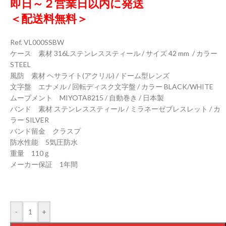
即日～２営業日以内に発送
＜配送料無料＞
Ref. VL000SSBW
ケース 素材 316Lステンレススティール / サイズ 42 mm / カラー
STEEL
風防 素材 ヘサライト(アクリル) / ドーム型レンズ
文字盤 エナメル / 回転ディスク文字盤 / カラー BLACK/WHITE
ムーブメント MIYOTA
8215
/ 自動巻き / 日本製
バンド 素材 ステンレススティール / ミラネーゼブレスレット / カ
ラー SILVER
バンド留金 クラスプ
防水性能 5気圧防水
重量 110ｇ
メーカー保証 1年間
-
+