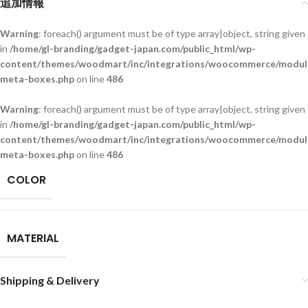
追加情報
Warning
: foreach() argument must be of type array|object, string given
in
/home/gl-branding/gadget-japan.com/public_html/wp-
content/themes/woodmart/inc/integrations/woocommerce/module
meta-boxes.php
on line
486
Warning
: foreach() argument must be of type array|object, string given
in
/home/gl-branding/gadget-japan.com/public_html/wp-
content/themes/woodmart/inc/integrations/woocommerce/module
meta-boxes.php
on line
486
COLOR
MATERIAL
Shipping & Delivery