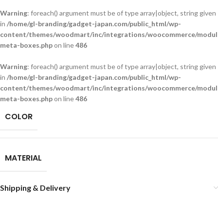
Warning
: foreach() argument must be of type array|object, string given
in
/home/gl-branding/gadget-japan.com/public_html/wp-
content/themes/woodmart/inc/integrations/woocommerce/module
meta-boxes.php
on line
486
Warning
: foreach() argument must be of type array|object, string given
in
/home/gl-branding/gadget-japan.com/public_html/wp-
content/themes/woodmart/inc/integrations/woocommerce/module
meta-boxes.php
on line
486
COLOR
MATERIAL
Shipping & Delivery