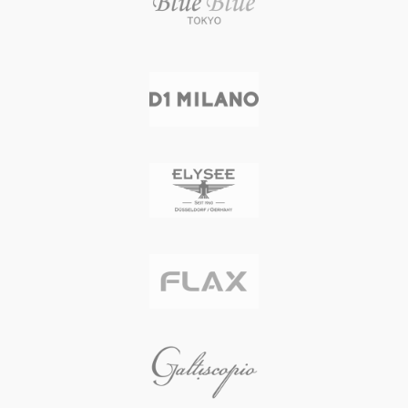
バンド幅 22 mm 防水性能 50 M防
水
重量 157 g
生産国 スイス
メーカー保証 2年間
自然石の美しさにインスパイアされ
た、熟練した職人による滑らかなラ
ウンドシェイプのケース
2時位置に設置されたスクリュー式
リュウズ
タンニンなめしによるイタリアンレ
ザーのストラップ