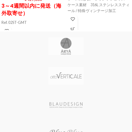
3～4週間以内に発送（海
ケース素材 316L ステンレススティ
ール / 特殊ヴィンテージ加工
外取寄せ）
ケースサイズ 直径45 mm / 厚さ14
Ref. 02ST-GMT
㎜
ケース素材 AISI 316L ステンレスス
ケースカラー BRONZE
ティール / ブラッシュド加工
風防素材 サファイアクリスタル
ケースサイズ 直径46 mm / 厚さ17
シースルーバック
mm
表示タイプ アナログ表示(スモール
ケースカラー STEEL
セコンド 24時間計)
風防素材 カーブドサファイアクリ
ムーブメント Miyota 82S7 (自動巻
スタル（ドーム型 厚さ2.5 mm）
き 日本製) / パワーリザーブ40時間 /
表示タイプ アナログ表示(デュアル
21600振動/時
タイム デイト表示)
文字盤カラー BLACK/ORANGE(夜
ムーブメント ETA 2893-2 (自動巻
光インデックス)
き スイス製) / 21石 / パワーリザーブ
バンド素材・タイプ スティール(ミ
時間 / 28800振動/時
ラネーゼブレスレット)
文字盤カラー MATT BLACK / 夜光
バンド留金タイプ クラスプ
インデックス
バンドカラー BLACK
バンド素材・タイプ 牛革（タンニ
防水性能 5気圧防水
ンなめし）
重量 199 g (ミラネーゼブレスレッ
バンドカラー DARK BROWN
ト装着時)
バンド留金タイプ バックル
メーカー保証 2年間