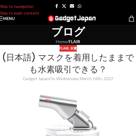
Skip to navigation
Skip to main content
MENU
ブログ
Home
/
FLAIR
FLAIR
,
水素
(日本語) マスクを着用したままで
も水素吸引できる？
Gadget Japan
On Wednesday March 16th, 2022