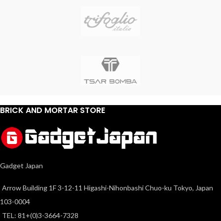
BRICK AND MORTAR STORE
Gadget Japan
Arrow Building 1F 3-12-11 Higashi-Nihonbashi Chuo-ku Tokyo, Japan
103-0004
TEL: 81+(0)3-3664-7328