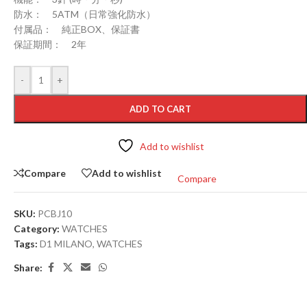
防水： 5ATM（日常強化防水）
付属品： 純正BOX、保証書
保証期間： 2年
-
+
ADD TO CART
Add to wishlist
Compare
Add to wishlist
Compare
SKU:
PCBJ10
Category:
WATCHES
Tags:
D1 MILANO
,
WATCHES
Share: