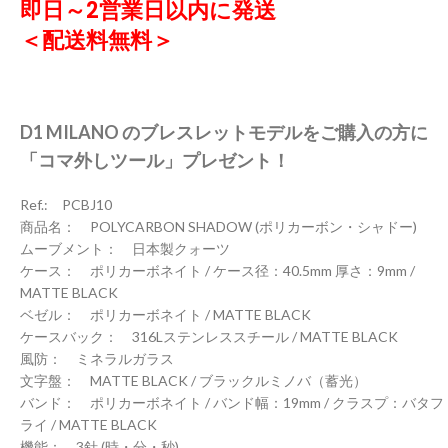
即日～2営業日以内に発送
＜配送料無料＞
D1 MILANO のブレスレットモデルをご購入の方に
「コマ外しツール」プレゼント！
Ref.: PCBJ10
商品名： POLYCARBON SHADOW (ポリカーボン・シャドー)
ムーブメント： 日本製クォーツ
ケース： ポリカーボネイト / ケース径：40.5mm 厚さ：9mm /
MATTE BLACK
ベゼル： ポリカーボネイト / MATTE BLACK
ケースバック： 316Lステンレススチール / MATTE BLACK
風防： ミネラルガラス
文字盤： MATTE BLACK / ブラックルミノバ（蓄光）
バンド： ポリカーボネイト / バンド幅：19mm / クラスプ：バタフ
ライ / MATTE BLACK
機能： 3針 (時・分・秒)