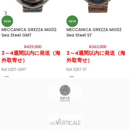
NEW
NEW
MECCANICA GREZZA MG02
MECCANICA GREZZA MG02
Sea Steel GMT
Sea Steel ST
¥
429,000
¥
363,000
3～4週間以内に発送（海
3～4週間以内に発送（海
外取寄せ）
外取寄せ）
Ref. 02ST-GMT
Ref. 02ST-ST
ケース素材 AISI 316L ステンレスス
ケース素材 AISI 316L ステンレスス
ティール / ブラッシュド加工
ティール / ブラッシュド加工
ケースサイズ 直径46 mm / 厚さ17
ケースサイズ 直径46 mm / 厚さ17
mm
mm
ケースカラー STEEL
ケースカラー STEEL
風防素材 カーブドサファイアクリ
風防素材 カーブドサファイアクリ
スタル（ドーム型 厚さ2.5 mm）
スタル（ドーム型 あ厚さ2.5 mm）
表示タイプ アナログ表示(デュアル
表示タイプ アナログ表示(デイト表
タイム デイト表示)
示)
ムーブメント ETA 2893-2 (自動巻
ムーブメント ETA 2893-2 (自動巻