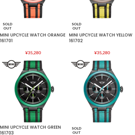
SOLD
SOLD
OUT
OUT
MINI UPCYCLE WATCH ORANGE
MINI UPCYCLE WATCH YELLOW
161701
161702
¥
35,280
¥
35,280
MINI UPCYCLE WATCH GREEN
SOLD
161703
OUT