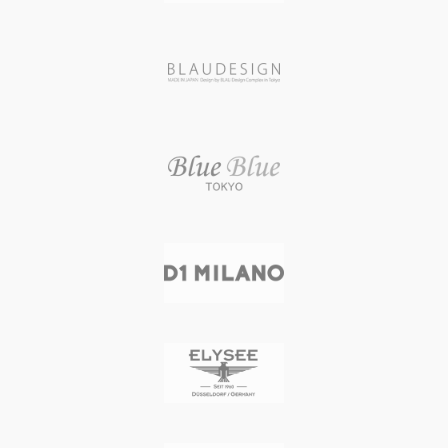
き スイス製) / 21石 / パワーリザーブ
き スイス製) / 21石 / パワーリザーブ
時間 / 28800振動/時
時間 / 28800振動/時
文字盤カラー MATT BLACK / 夜光
文字盤カラー MATT BLACK / 夜光
インデックス
インデックス
バンド素材・タイプ 牛革（タンニ
バンド素材・タイプ 牛革（タンニ
ンなめし）
ンなめし）
バンドカラー DARK BROWN
バンドカラー DARK BROWN
バンド留金タイプ バックル
バンド留金タイプ バックル
バンド幅 22 mm 防水性能 50 M防
バンド幅 22 mm 防水性能 50 M防
水
水
重量 157 g
重量 157 g
生産国 スイス
生産国 スイス
メーカー保証 2年間
メーカー保証 2年間
自然石の美しさにインスパイアされ
自然石の美しさにインスパイアされ
た、熟練した職人による滑らかなラ
た、熟練した職人による滑らかなラ
ウンドシェイプのケース
ウンドシェイプのケース
2時位置に設置されたスクリュー式
2時位置に設置されたスクリュー式
リュウズ
リュウズ
タンニンなめしによるイタリアンレ
タンニンなめしによるイタリアンレ
ザーのストラップ
ザーのストラップ