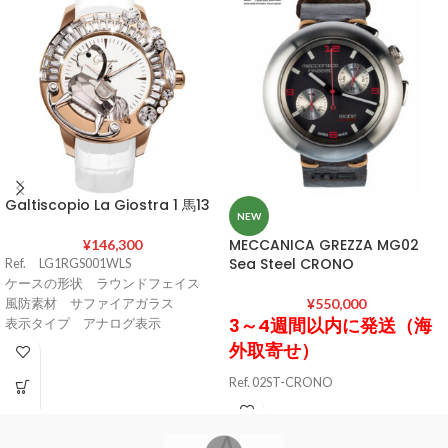
Galtiscopio La Giostra 1 馬13
NEW
MECCANICA GREZZA MG02
¥
146,300
Sea Steel CRONO
Ref. LG1RGS001WLS
ケースの形状 ラウンドフェイス
¥
550,000
風防素材 サファイアガラス
3～4週間以内に発送（海
表示タイプ アナログ表示
バンド留金タイプ 尾錠
外取寄せ）
ケース素材 316Lステンレススチー
Ref. 02ST-CRONO
ル
ケース素材 AISI 316L ステンレスス
ケース直径・幅 49 mm
ティール / ブラッシュド加工
ケースカラー ローズゴールド
ケースサイズ 直径46 mm / 厚さ17
バンド素材・タイプ 牛革（クロコ