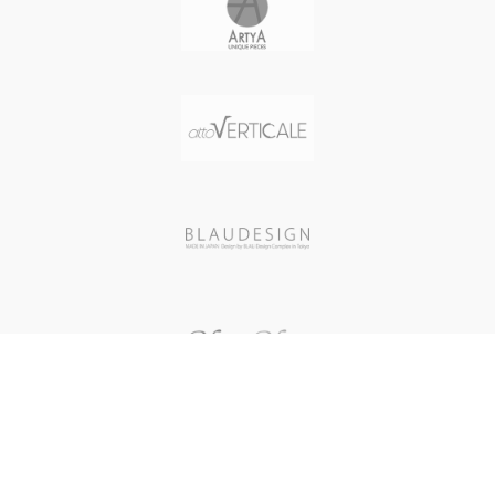
mm
ダイル型押）
ケースカラー STEEL
バンド長 ユニセックス
風防素材 カーブドサファイアクリ
バンド幅 22 mm
スタル（ドーム型 厚さ2.5 mm）
バンドカラー ホワイト
表示タイプ アナログ表示(クロノグ
文字盤カラー ホワイト
ラフ 45分計/60秒計)
ベゼル素材 316ステンレススチー
ムーブメント SOPROUD 2045 (自
ル
動巻き スイス製) / 49石 / パワーリザ
Bezel function 固定式
ーブ 40時間 / 28800振動/時
Swarovski WHITE
文字盤カラー MATT BLACK / 夜光
クリスタルモチーフ 木
インデックス
馬/CRYSTAL
バンド素材・タイプ 牛革（タンニ
本体重量 147 g
ンなめし）
ムーブメント スイス製クォーツ
バンドカラー DARK BROWN
防水性能 3気圧防水
バンド留金タイプ バックル
メーカー保証 1年間
バンド幅 22 mm 防水性能 50 M防
生産国 スイス
水
重量 157 g
生産国 スイス
メーカー保証 2年間
自然石の美しさにインスパイアされ
た、熟練した職人による滑らかなラ