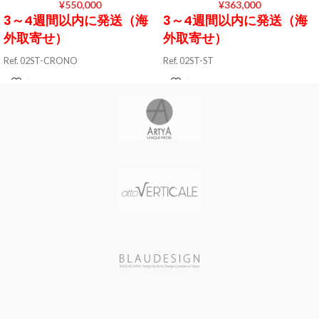
¥
550,000
¥
363,000
3～4週間以内に発送（海
3～4週間以内に発送（海
外取寄せ）
外取寄せ）
Ref. 02ST-CRONO
Ref. 02ST-ST
ケース素材 AISI 316L ステンレスス
ケース素材 AISI 316L ステンレスス
ティール / ブラッシュド加工
ティール / ブラッシュド加工
ケースサイズ 直径46 mm / 厚さ17
ケースサイズ 直径46 mm / 厚さ17
mm
mm
ケースカラー STEEL
ケースカラー STEEL
風防素材 カーブドサファイアクリ
風防素材 カーブドサファイアクリ
スタル（ドーム型 厚さ2.5 mm）
スタル（ドーム型 あ厚さ2.5 mm）
表示タイプ アナログ表示(クロノグ
表示タイプ アナログ表示(デイト表
ラフ 45分計/60秒計)
示)
ムーブメント SOPROUD 2045 (自
ムーブメント ETA 2893-2 (自動巻
動巻き スイス製) / 49石 / パワーリザ
き スイス製) / 21石 / パワーリザーブ
ーブ 40時間 / 28800振動/時
時間 / 28800振動/時
文字盤カラー MATT BLACK / 夜光
文字盤カラー MATT BLACK / 夜光
インデックス
インデックス
バンド素材・タイプ 牛革（タンニ
バンド素材・タイプ 牛革（タンニ
ンなめし）
ンなめし）
バンドカラー DARK BROWN
バンドカラー DARK BROWN
バンド留金タイプ バックル
バンド留金タイプ バックル