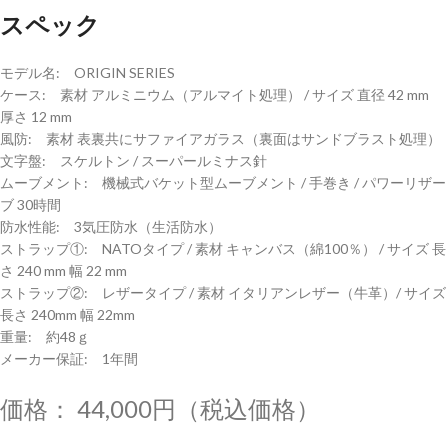
スペック
モデル名: ORIGIN SERIES
ケース: 素材 アルミニウム（アルマイト処理） / サイズ 直径 42 mm
厚さ 12 mm
風防: 素材 表裏共にサファイアガラス（裏面はサンドブラスト処理）
文字盤: スケルトン / スーパールミナス針
ムーブメント: 機械式バケット型ムーブメント / 手巻き / パワーリザー
ブ 30時間
防水性能: 3気圧防水（生活防水）
ストラップ①: NATOタイプ / 素材 キャンバス（綿100％） / サイズ 長
さ 240 mm 幅 22 mm
ストラップ②: レザータイプ / 素材 イタリアンレザー（牛革）/ サイズ
長さ 240mm 幅 22mm
重量: 約48ｇ
メーカー保証: 1年間
価格： 44,000円（税込価格）