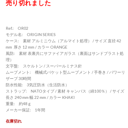
売り切れました
Ref.: OR02
モデル名: ORIGIN SERIES
ケース: 素材 アルミニウム（アルマイト処理） / サイズ 直径 42
mm 厚さ 12 mm / カラー ORANGE
風防: 素材 表裏共にサファイアガラス（裏面はサンドブラスト処
理）
文字盤: スケルトン / スーパールミナス針
ムーブメント: 機械式バケット型ムーブメント / 手巻き / パワーリ
ザーブ 30時間
防水性能: 3気圧防水（生活防水）
ストラップ: NATOタイプ / 素材 キャンバス（綿100％） / サイズ
長さ 240 mm 幅 22 mm / カラー KHAKI
重量: 約48ｇ
メーカー保証: 1年間
在庫切れ