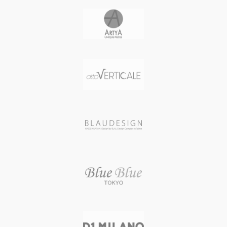
ケース直径・幅 36 mm
風防素材 サファイアクリスタル
ケースカラー ROSE GOLD
シースルーバック
バンド素材・タイプ 牛革（クロコ
表示タイプ アナログ表示(スモール
ダイル型押）
セコンド 24時間計)
バンド長 レディース
ムーブメント Miyota 82S7 (自動巻
バンド幅 15 mm
き 日本製) / パワーリザーブ40時間 /
バンドカラー WHITE
21600振動/時
文字盤カラー WHITE
文字盤カラー BLACK/ORANGE(夜
ベゼル素材 316Lステンレススチー
光インデックス)
ル
バンド素材・タイプ スティール(ミ
スワロフスキー CRYSTAL
ラネーゼブレスレット)
本体重量 65 g
バンド留金タイプ クラスプ
ムーブメント スイス製クォーツ
バンドカラー BLACK
防水性能 3気圧防水
防水性能 5気圧防水
メーカー保証 1年間
重量 199 g (ミラネーゼブレスレッ
生産国 スイス
ト装着時)
メーカー保証 2年間