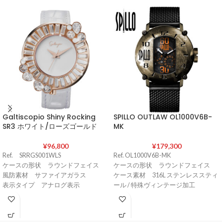
Galtiscopio Shiny Rocking
SPILLO OUTLAW OL1000V6B-
SR3 ホワイト/ローズゴールド
MK
¥
96,800
¥
179,300
Ref. SRRGS001WLS
Ref. OL1000V6B-MK
ケースの形状 ラウンドフェイス
ケースの形状 ラウンドフェイス
風防素材 サファイアガラス
ケース素材 316L ステンレススティ
表示タイプ アナログ表示
ール / 特殊ヴィンテージ加工
バンド留金タイプ 尾錠
ケースサイズ 直径45 mm / 厚さ14
ケース素材 316Lステンレススチー
㎜
ル
ケースカラー BRONZE