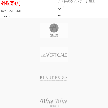
ール / 特殊ヴィンテージ加工
外取寄せ）
ケースサイズ 直径45 mm / 厚さ14
Ref. 02ST-GMT
㎜
ケース素材 AISI 316L ステンレスス
ケースカラー BRONZE
ティール / ブラッシュド加工
風防素材 サファイアクリスタル
ケースサイズ 直径46 mm / 厚さ17
シースルーバック
mm
表示タイプ アナログ表示(スモール
ケースカラー STEEL
セコンド 24時間計)
風防素材 カーブドサファイアクリ
ムーブメント Miyota 82S7 (自動巻
スタル（ドーム型 厚さ2.5 mm）
き 日本製) / パワーリザーブ40時間 /
表示タイプ アナログ表示(デュアル
21600振動/時
タイム デイト表示)
文字盤カラー BLACK/ORANGE(夜
ムーブメント ETA 2893-2 (自動巻
光インデックス)
き スイス製) / 21石 / パワーリザーブ
バンド素材・タイプ スティール(ミ
時間 / 28800振動/時
ラネーゼブレスレット)
文字盤カラー MATT BLACK / 夜光
バンド留金タイプ クラスプ
インデックス
バンドカラー BLACK
バンド素材・タイプ 牛革（タンニ
防水性能 5気圧防水
ンなめし）
重量 199 g (ミラネーゼブレスレッ
バンドカラー DARK BROWN
ト装着時)
バンド留金タイプ バックル
メーカー保証 2年間
バンド幅 22 mm 防水性能 50 M防
水