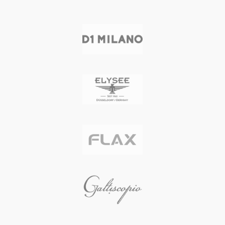
重量 157 g
生産国 スイス
メーカー保証 2年間
自然石の美しさにインスパイアされ
た、熟練した職人による滑らかなラ
ウンドシェイプのケース
2時位置に設置されたスクリュー式
リュウズ
タンニンなめしによるイタリアンレ
ザーのストラップ