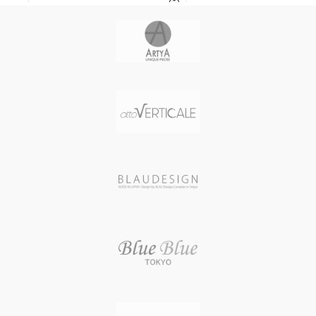
ティール / ブラッシュド加工
ケースカラー ローズゴールド
ケースサイズ 直径46 mm / 厚さ17
バンド素材・タイプ 牛革（クロコ
mm
ダイル型押）
ケースカラー STEEL
バンド長 ユニセックス
風防素材 カーブドサファイアクリ
バンド幅 22 mm
スタル（ドーム型 厚さ2.5 mm）
バンドカラー ブラック
表示タイプ アナログ表示(クロノグ
文字盤カラー ブラック
ラフ 45分計/60秒計)
ベゼル素材 316Lステンレススチー
ムーブメント SOPROUD 2045 (自
ル
動巻き スイス製) / 49石 / パワーリザ
Bezel function 固定式
ーブ 40時間 / 28800振動/時
Swarovski WHITE
文字盤カラー MATT BLACK / 夜光
クリスタルモチーフ 木
インデックス
馬/CRYSTAL
バンド素材・タイプ 牛革（タンニ
本体重量 147 g
ンなめし）
ムーブメント スイス製クォーツ
バンドカラー DARK BROWN
防水性能 3気圧防水
バンド留金タイプ バックル
メーカー保証 1年間
バンド幅 22 mm 防水性能 50 M防
生産国 スイス
水
重量 157 g
生産国 スイス
メーカー保証 2年間