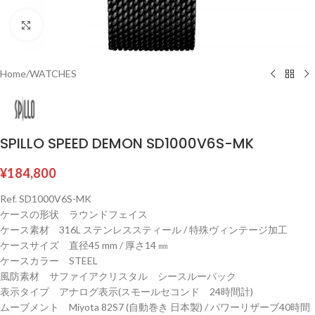
Click to enlarge
Home
/
WATCHES
SPILLO SPEED DEMON SD1000V6S-MK
¥
184,800
Ref. SD1000V6S-MK
ケースの形状 ラウンドフェイス
ケース素材 316L ステンレススティール / 特殊ヴィンテージ加工
ケースサイズ 直径45 mm / 厚さ14 ㎜
ケースカラー STEEL
風防素材 サファイアクリスタル シースルーバック
表示タイプ アナログ表示(スモールセコンド 24時間計)
ムーブメント Miyota 82S7 (自動巻き 日本製) / パワーリザーブ40時間