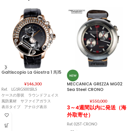
Galtiscopio La Giostra 1 馬15
NEW
MECCANICA GREZZA MG02
¥
146,300
Sea Steel CRONO
Ref. LG1RGS001BLS
ケースの形状 ラウンドフェイス
¥
550,000
風防素材 サファイアガラス
3～4週間以内に発送（海
表示タイプ アナログ表示
バンド留金タイプ 尾錠
外取寄せ）
ケース素材 316ステンレススチー
Ref. 02ST-CRONO
ル
ケース素材 AISI 316L ステンレスス
ケース直径・幅 49 mm