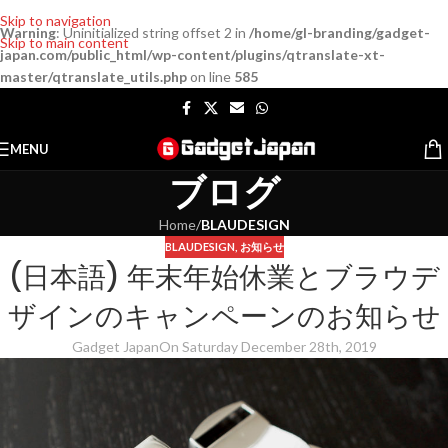
Skip to navigation
Warning
: Uninitialized string offset 2 in
/home/gl-branding/gadget-
Skip to main content
japan.com/public_html/wp-content/plugins/qtranslate-xt-
master/qtranslate_utils.php
on line
585
MENU
ブログ
Home
/
BLAUDESIGN
BLAUDESIGN
,
お知らせ
(日本語) 年末年始休業とブラウデ
ザインのキャンペーンのお知らせ
Gadget Japan
On Saturday December 28th, 2019