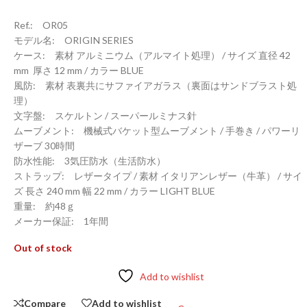
Ref.: OR05
モデル名: ORIGIN SERIES
ケース: 素材 アルミニウム（アルマイト処理） / サイズ 直径 42
mm 厚さ 12 mm / カラー BLUE
風防: 素材 表裏共にサファイアガラス（裏面はサンドブラスト処
理）
文字盤: スケルトン / スーパールミナス針
ムーブメント: 機械式バケット型ムーブメント / 手巻き / パワーリ
ザーブ 30時間
防水性能: 3気圧防水（生活防水）
ストラップ: レザータイプ / 素材 イタリアンレザー（牛革） / サイ
ズ 長さ 240 mm 幅 22 mm / カラー LIGHT BLUE
重量: 約48ｇ
メーカー保証: 1年間
Out of stock
Add to wishlist
Compare
Add to wishlist