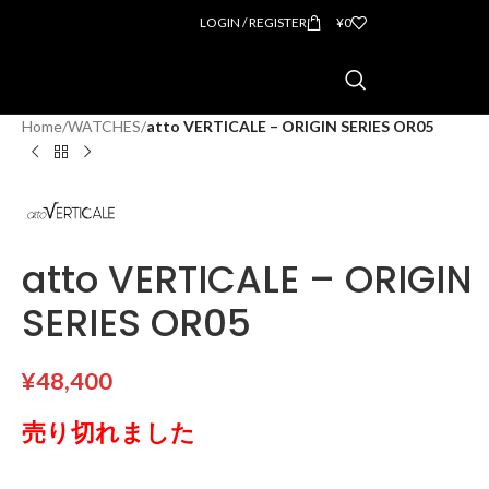
LOGIN / REGISTER
¥
0
Home
/
WATCHES
/
atto VERTICALE – ORIGIN SERIES OR05
atto VERTICALE – ORIGIN
SERIES OR05
¥
48,400
売り切れました