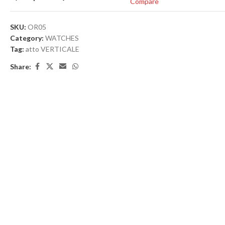
Compare
SKU:
OR05
Category:
WATCHES
Tag:
atto VERTICALE
Share: