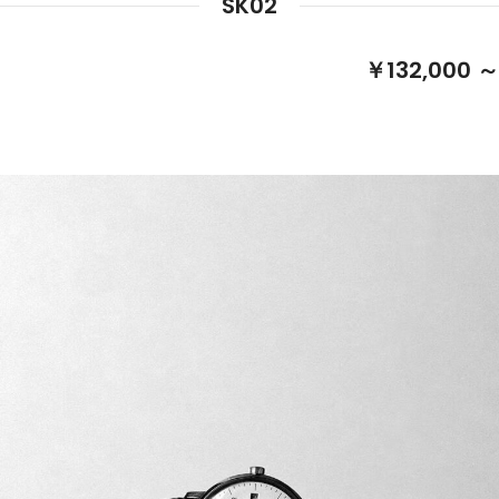
SK02
￥132,000 ～