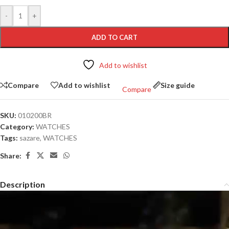
-
+
ADD TO CART
Add to wishlist
Compare
Add to wishlist
Size guide
Compare
SKU:
010200BR
Category:
WATCHES
Tags:
sazare
,
WATCHES
Share:
Description