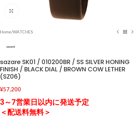
Click to enlarge
Home
/
WATCHES
sazare SK01 / 010200BR / SS SILVER HONING
FINISH / BLACK DIAL / BROWN COW LETHER
(SZ06)
¥
57,200
3～7営業日以内に発送予定
＜配送料無料＞