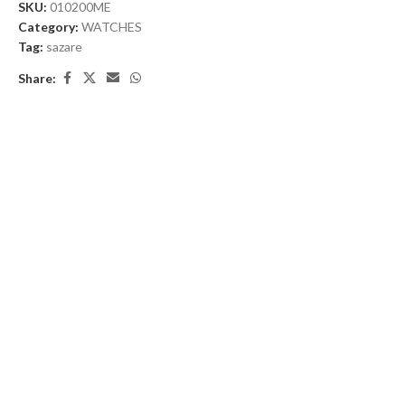
SKU:
010200ME
Category:
WATCHES
Tag:
sazare
Share: