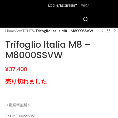
LOGIN / REGISTER
¥
0
Home
/
WATCHES
/
Trifoglio Italia M8 – M8000SSVW
Trifoglio Italia M8 –
M8000SSVW
¥
37,400
売り切れました
＜配送料無料＞
Ref. M8000SSVW