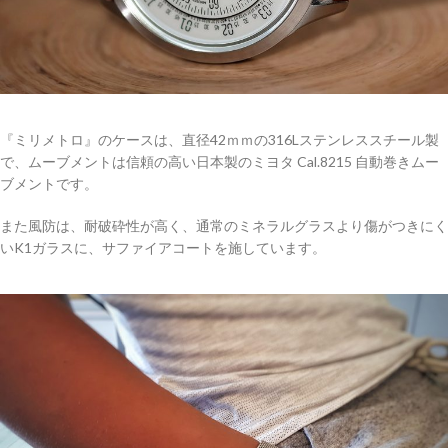
『ミリメトロ』のケースは、直径42ｍｍの316Lステンレススチール製
で、ムーブメントは信頼の高い日本製のミヨタ Cal.8215 自動巻きムー
ブメントです。
また風防は、耐破砕性が高く、通常のミネラルグラスより傷がつきにく
いK1ガラスに、サファイアコートを施しています。