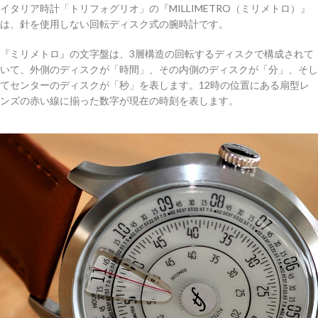
イタリア時計「トリフォグリオ」の『MILLIMETRO（ミリメトロ）』
は、針を使用しない回転ディスク式の腕時計です。
『ミリメトロ』の文字盤は、3層構造の回転するディスクで構成されて
いて、外側のディスクが「時間」、その内側のディスクが「分」、そし
てセンターのディスクが「秒」を表します。12時の位置にある扇型レ
ンズの赤い線に揃った数字が現在の時刻を表します。