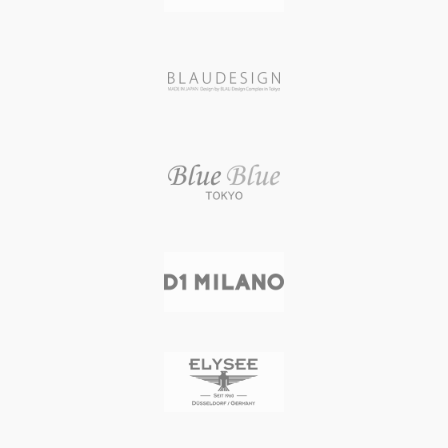
文字盤カラー ホワイト
文字盤カラー ブラック
ベゼル素材 316ステンレススチー
ベゼル素材 316Lステンレススチー
ル
ル
Bezel function 固定式
Bezel function 固定式
Swarovski WHITE
Swarovski WHITE
クリスタルモチーフ 木
クリスタルモチーフ 木
馬/CRYSTAL
馬/CRYSTAL
本体重量 147 g
本体重量 147 g
ムーブメント スイス製クォーツ
ムーブメント スイス製クォーツ
防水性能 3気圧防水
防水性能 3気圧防水
メーカー保証 1年間
メーカー保証 1年間
生産国 スイス
生産国 スイス