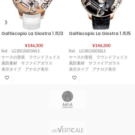
Galtiscopio La Giostra 1 馬13
Galtiscopio La Giostra 1 馬15
¥
146,300
¥
146,300
Ref. LG1RGS001WLS
Ref. LG1RGS001BLS
ケースの形状 ラウンドフェイス
ケースの形状 ラウンドフェイス
風防素材 サファイアガラス
風防素材 サファイアガラス
表示タイプ アナログ表示
表示タイプ アナログ表示
バンド留金タイプ 尾錠
バンド留金タイプ 尾錠
ケース素材 316Lステンレススチー
ケース素材 316ステンレススチー
ル
ル
ケース直径・幅 49 mm
ケース直径・幅 49 mm
ケースカラー ローズゴールド
ケースカラー ローズゴールド
バンド素材・タイプ 牛革（クロコ
バンド素材・タイプ 牛革（クロコ
ダイル型押）
ダイル型押）
バンド長 ユニセックス
バンド長 ユニセックス
バンド幅 22 mm
バンド幅 22 mm
バンドカラー ホワイト
バンドカラー ブラック