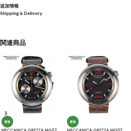
追加情報
Shipping & Delivery
関連商品
新規
新規
MECCANICA GREZZA MG02
MECCANICA GREZZA MG02