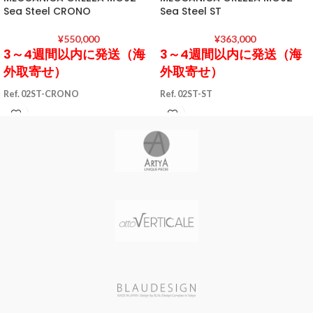
Sea Steel CRONO
Sea Steel ST
¥
550,000
¥
363,000
3～4週間以内に発送（海
3～4週間以内に発送（海
外取寄せ）
外取寄せ）
Ref. 02ST-CRONO
Ref. 02ST-ST
ケース素材 AISI 316L ステンレスス
ケース素材 AISI 316L ステンレスス
ティール / ブラッシュド加工
ティール / ブラッシュド加工
ケースサイズ 直径46 mm / 厚さ17
ケースサイズ 直径46 mm / 厚さ17
mm
mm
ケースカラー STEEL
ケースカラー STEEL
風防素材 カーブドサファイアクリ
風防素材 カーブドサファイアクリ
スタル（ドーム型 厚さ2.5 mm）
スタル（ドーム型 あ厚さ2.5 mm）
表示タイプ アナログ表示(クロノグ
表示タイプ アナログ表示(デイト表
ラフ 45分計/60秒計)
示)
ムーブメント SOPROUD 2045 (自
ムーブメント ETA 2893-2 (自動巻
動巻き スイス製) / 49石 / パワーリザ
き スイス製) / 21石 / パワーリザーブ
ーブ 40時間 / 28800振動/時
時間 / 28800振動/時
文字盤カラー MATT BLACK / 夜光
文字盤カラー MATT BLACK / 夜光
インデックス
インデックス
バンド素材・タイプ 牛革（タンニ
バンド素材・タイプ 牛革（タンニ