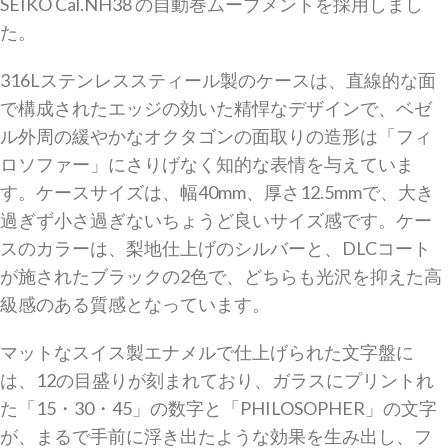
SEIKO Cal.NH38 の自動巻ムーブメントを採用しまし
た。
316Lステンレススティール製のケースは、直線的な面
で構成されたエッジの効いた精悍なデザインで、ベゼ
ル外周の緩やかなオクタゴンの面取りの造形は「フィ
ロソファー」にさりげなく知的な表情を与えていま
す。ケースサイズは、幅40mm、厚さ12.5mmで、大き
過ぎず小さ過ぎないちょうど良いサイズ感です。ケー
スのカラーは、梨地仕上げのシルバーと、DLCコート
が施されたブラックの2色で、どちらも光沢を抑えた高
級感のある質感となっています。
マットなスイス製エナメルで仕上げられた文字盤に
は、12の目盛りが刻まれており、
ガラスにプリントれ
た「
15・30・45」の数字と「PHILOSOPHER」の文字
が、まるで
手前に浮き出たような効果を生み出し、フ