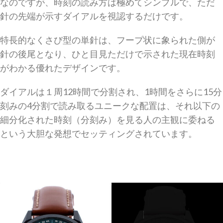
なのですが、時刻の読み方は極めてシンプルで、ただ
針の先端が示すダイアルを視認するだけです。
特長的なくさび型の単針は、フープ状に象られた側が
針の後尾となり、ひと目見ただけで示された現在時刻
がわかる優れたデザインです。
ダイアルは１周12時間で分割され、1時間をさらに15分
刻みの4分割で読み取るユニークな配置は、それ以下の
細分化された時刻（分刻み）を見る人の主観に委ねる
という大胆な発想でセッティングされています。