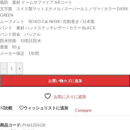
風防 素材 ドームサファイア ARコート
文字盤 スイス製マットエナメル / スーパールミノヴァ / カラー DARK
GREEN
ムーブメント SEIKO Cal. NH38 / 自動巻き / 日本製
バンド 素材 ハンドステッチレザー / カラー BLACK
バンド留金 バックル
防水性能 10気圧防水
重量 85ｇ
メーカー保証 1年間
-
+
お買い物カゴに追加
お気に入りに追加
比較
ウィッシュリストに追加
Compare
商品コード:
PH612SSGR