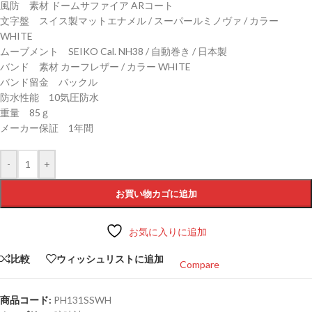
風防 素材 ドームサファイア ARコート
文字盤 スイス製マットエナメル / スーパールミノヴァ / カラー
WHITE
ムーブメント SEIKO Cal. NH38 / 自動巻き / 日本製
バンド 素材 カーフレザー / カラー WHITE
バンド留金 バックル
防水性能 10気圧防水
重量 85ｇ
メーカー保証 1年間
-
+
お買い物カゴに追加
お気に入りに追加
比較
ウィッシュリストに追加
Compare
商品コード:
PH131SSWH