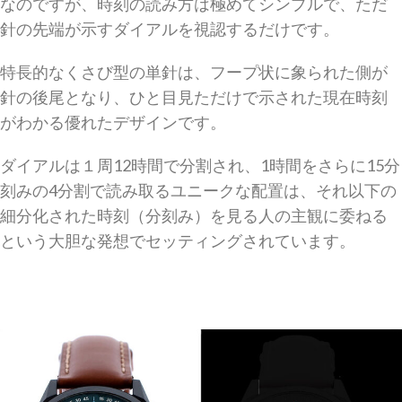
なのですが、時刻の読み方は極めてシンプルで、ただ
針の先端が示すダイアルを視認するだけです。
特長的なくさび型の単針は、フープ状に象られた側が
針の後尾となり、ひと目見ただけで示された現在時刻
がわかる優れたデザインです。
ダイアルは１周12時間で分割され、1時間をさらに15分
刻みの4分割で読み取るユニークな配置は、それ以下の
細分化された時刻（分刻み）を見る人の主観に委ねる
という大胆な発想でセッティングされています。