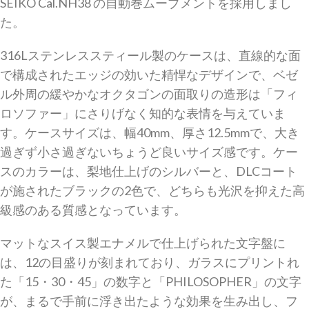
SEIKO Cal.NH38 の自動巻ムーブメントを採用しまし
た。
316Lステンレススティール製のケースは、直線的な面
で構成されたエッジの効いた精悍なデザインで、ベゼ
ル外周の緩やかなオクタゴンの面取りの造形は「フィ
ロソファー」にさりげなく知的な表情を与えていま
す。ケースサイズは、幅40mm、厚さ12.5mmで、大き
過ぎず小さ過ぎないちょうど良いサイズ感です。ケー
スのカラーは、梨地仕上げのシルバーと、DLCコート
が施されたブラックの2色で、どちらも光沢を抑えた高
級感のある質感となっています。
マットなスイス製エナメルで仕上げられた文字盤に
は、12の目盛りが刻まれており、
ガラスにプリントれ
た「
15・30・45」の数字と「PHILOSOPHER」の文字
が、まるで
手前に浮き出たような効果を生み出し、フ