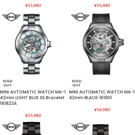
¥
55,440
¥
55,440
SOLD
SOLD
OUT
OUT
MINI AUTOMATIC WATCH MA-1
MINI AUTOMATIC WATCH MA-1
42mm LIGHT BLUE SS Bracelet
42mm BLACK 161801
161823A
¥
56,980
¥
55,440