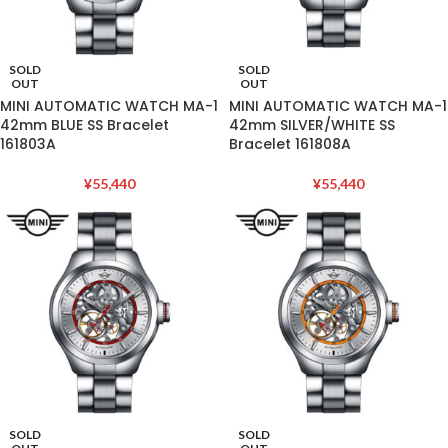
SOLD
SOLD
OUT
OUT
MINI AUTOMATIC WATCH MA-1
MINI AUTOMATIC WATCH MA-1
42mm BLUE SS Bracelet
42mm SILVER/WHITE SS
161803A
Bracelet 161808A
¥
55,440
¥
55,440
SOLD
SOLD