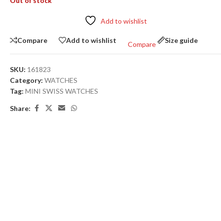
Out of stock
Add to wishlist
Compare
Add to wishlist
Size guide
Compare
SKU:
161823
Category:
WATCHES
Tag:
MINI SWISS WATCHES
Share: