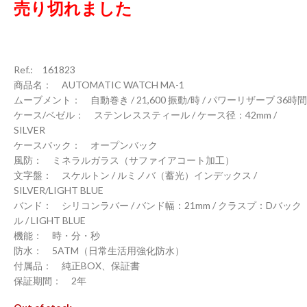
売り切れました
Ref.: 161823
商品名： AUTOMATIC WATCH MA-1
ムーブメント： 自動巻き / 21,600 振動/時 / パワーリザーブ 36時間
ケース/ベゼル： ステンレススティール / ケース径：42mm /
SILVER
ケースバック： オープンバック
風防： ミネラルガラス（サファイアコート加工）
文字盤： スケルトン / ルミノバ（蓄光）インデックス /
SILVER/LIGHT BLUE
バンド： シリコンラバー / バンド幅：21mm / クラスプ：Dバック
ル / LIGHT BLUE
機能： 時・分・秒
防水： 5ATM（日常生活用強化防水）
付属品： 純正BOX、保証書
保証期間： 2年