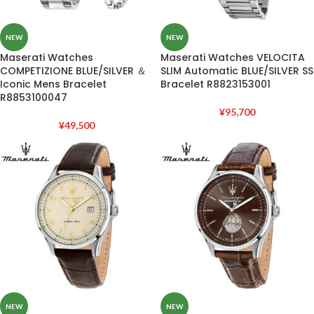
NEW
NEW
Maserati Watches
Maserati Watches VELOCITA
COMPETIZIONE BLUE/SILVER ＆
SLIM Automatic BLUE/SILVER SS
Iconic Mens Bracelet
Bracelet R8823153001
R8853100047
¥
95,700
¥
49,500
NEW
NEW