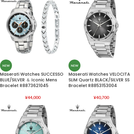
NEW
NEW
Maserati Watches SUCCESSO
Maserati Watches VELOCITA
BLUE/SILVER ＆ Iconic Mens
SLIM Quartz BLACK/SILVER SS
Bracelet R8873621045
Bracelet R8853153004
¥
44,000
¥
40,700