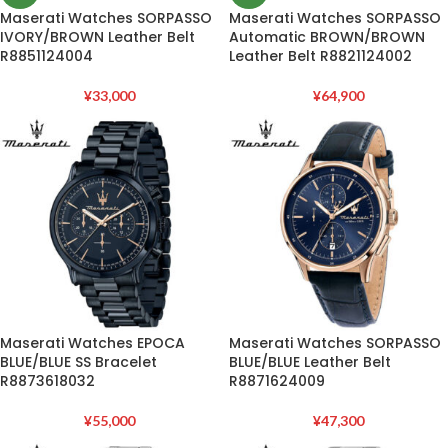
Maserati Watches SORPASSO
Maserati Watches SORPASSO
IVORY/BROWN Leather Belt
Automatic BROWN/BROWN
R8851124004
Leather Belt R8821124002
¥
33,000
¥
64,900
Maserati Watches EPOCA
Maserati Watches SORPASSO
BLUE/BLUE SS Bracelet
BLUE/BLUE Leather Belt
R8873618032
R8871624009
¥
55,000
¥
47,300