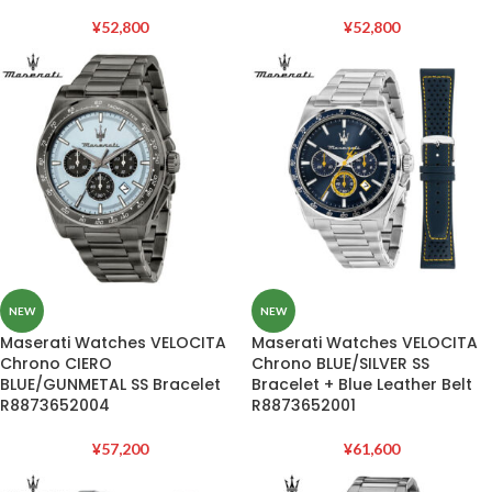
¥
52,800
¥
52,800
NEW
NEW
Maserati Watches VELOCITA
Maserati Watches VELOCITA
Chrono CIERO
Chrono BLUE/SILVER SS
BLUE/GUNMETAL SS Bracelet
Bracelet + Blue Leather Belt
R8873652004
R8873652001
¥
57,200
¥
61,600