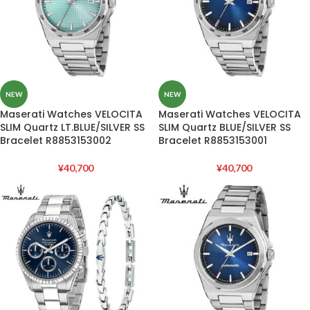
NEW
NEW
Maserati Watches VELOCITA
Maserati Watches VELOCITA
SLIM Quartz LT.BLUE/SILVER SS
SLIM Quartz BLUE/SILVER SS
Bracelet R8853153002
Bracelet R8853153001
¥
40,700
¥
40,700