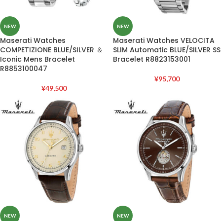
NEW
NEW
Maserati Watches
Maserati Watches VELOCITA
COMPETIZIONE BLUE/SILVER ＆
SLIM Automatic BLUE/SILVER SS
Iconic Mens Bracelet
Bracelet R8823153001
R8853100047
¥
95,700
¥
49,500
NEW
NEW