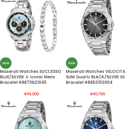
NEW
NEW
Maserati Watches SUCCESSO
Maserati Watches VELOCITA
BLUE/SILVER ＆ Iconic Mens
SLIM Quartz BLACK/SILVER SS
Bracelet R8873621045
Bracelet R8853153004
¥
44,000
¥
40,700