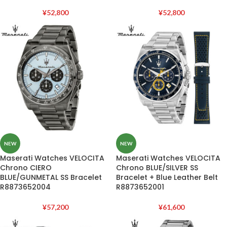
¥
52,800
¥
52,800
NEW
NEW
Maserati Watches VELOCITA
Maserati Watches VELOCITA
Chrono CIERO
Chrono BLUE/SILVER SS
BLUE/GUNMETAL SS Bracelet
Bracelet + Blue Leather Belt
R8873652004
R8873652001
¥
57,200
¥
61,600