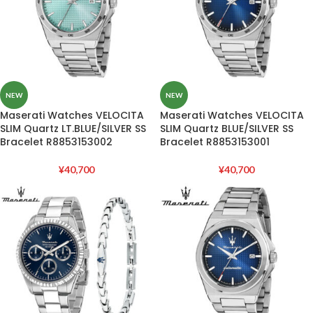
NEW
NEW
Maserati Watches VELOCITA
Maserati Watches VELOCITA
SLIM Quartz LT.BLUE/SILVER SS
SLIM Quartz BLUE/SILVER SS
Bracelet R8853153002
Bracelet R8853153001
¥
40,700
¥
40,700