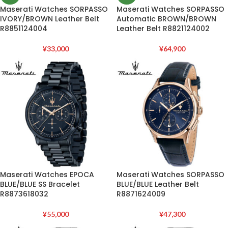
Maserati Watches SORPASSO
Maserati Watches SORPASSO
IVORY/BROWN Leather Belt
Automatic BROWN/BROWN
R8851124004
Leather Belt R8821124002
¥
33,000
¥
64,900
Maserati Watches EPOCA
Maserati Watches SORPASSO
BLUE/BLUE SS Bracelet
BLUE/BLUE Leather Belt
R8873618032
R8871624009
¥
55,000
¥
47,300