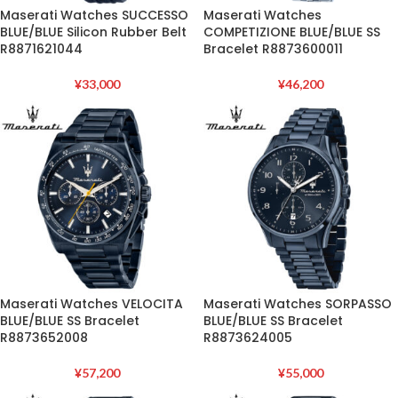
Maserati Watches SUCCESSO
Maserati Watches
BLUE/BLUE Silicon Rubber Belt
COMPETIZIONE BLUE/BLUE SS
R8871621044
Bracelet R8873600011
¥
33,000
¥
46,200
Maserati Watches VELOCITA
Maserati Watches SORPASSO
BLUE/BLUE SS Bracelet
BLUE/BLUE SS Bracelet
R8873652008
R8873624005
¥
57,200
¥
55,000