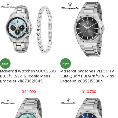
NEW
NEW
Maserati Watches SUCCESSO
Maserati Watches VELOCITA
BLUE/SILVER ＆ Iconic Mens
SLIM Quartz BLACK/SILVER SS
Bracelet R8873621045
Bracelet R8853153004
¥
44,000
¥
40,700