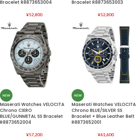
Bracelet R8873653004
Bracelet R8873653003
¥
52,800
¥
52,800
NEW
NEW
Maserati Watches VELOCITA
Maserati Watches VELOCITA
Chrono CIERO
Chrono BLUE/SILVER SS
BLUE/GUNMETAL SS Bracelet
Bracelet + Blue Leather Belt
R8873652004
R8873652001
¥
57,200
¥
61,600