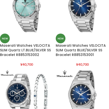
NEW
NEW
Maserati Watches VELOCITA
Maserati Watches VELOCITA
SLIM Quartz LT.BLUE/SILVER SS
SLIM Quartz BLUE/SILVER SS
Bracelet R8853153002
Bracelet R8853153001
¥
40,700
¥
40,700