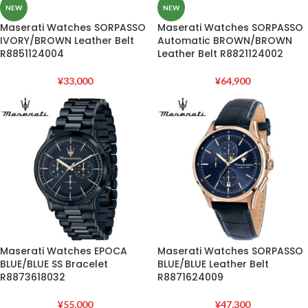
NEW
NEW
Maserati Watches SORPASSO
Maserati Watches SORPASSO
IVORY/BROWN Leather Belt
Automatic BROWN/BROWN
R8851124004
Leather Belt R8821124002
¥
33,000
¥
64,900
Maserati Watches EPOCA
Maserati Watches SORPASSO
BLUE/BLUE SS Bracelet
BLUE/BLUE Leather Belt
R8873618032
R8871624009
¥
55,000
¥
47,300