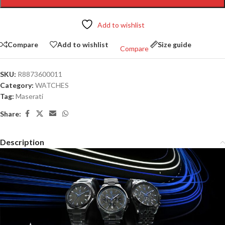
Add to wishlist
Compare
Add to wishlist
Size guide
Compare
SKU:
R8873600011
Category:
WATCHES
Tag:
Maserati
Share:
Description