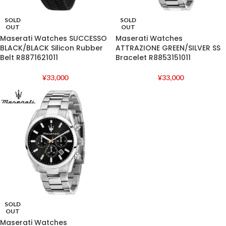
SOLD
SOLD
OUT
OUT
Maserati Watches SUCCESSO
Maserati Watches
BLACK/BLACK Silicon Rubber
ATTRAZIONE GREEN/SILVER SS
Belt R8871621011
Bracelet R8853151011
¥
33,000
¥
33,000
SOLD
OUT
Maserati Watches