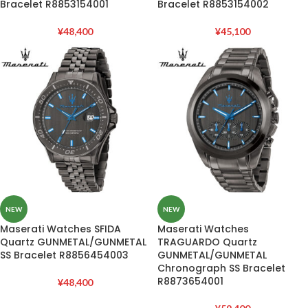
Bracelet R8853154001
Bracelet R8853154002
¥
48,400
¥
45,100
NEW
NEW
Maserati Watches SFIDA
Maserati Watches
Quartz GUNMETAL/GUNMETAL
TRAGUARDO Quartz
SS Bracelet R8856454003
GUNMETAL/GUNMETAL
Chronograph SS Bracelet
R8873654001
¥
48,400