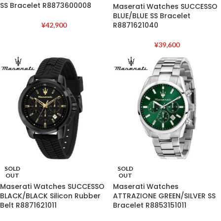
SS Bracelet R8873600008
Maserati Watches SUCCESSO
BLUE/BLUE SS Bracelet
R8871621040
¥
42,900
¥
39,600
SOLD
SOLD
OUT
OUT
Maserati Watches SUCCESSO
Maserati Watches
BLACK/BLACK Silicon Rubber
ATTRAZIONE GREEN/SILVER SS
Belt R8871621011
Bracelet R8853151011