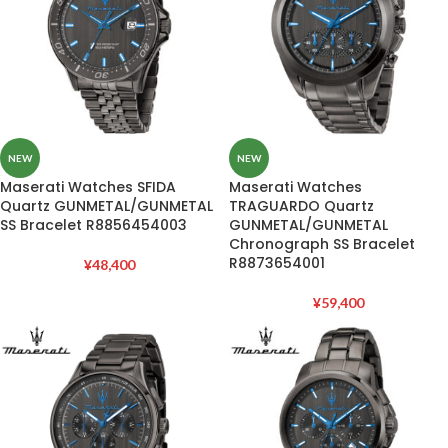
NEW
NEW
Maserati Watches SFIDA
Maserati Watches
Quartz GUNMETAL/GUNMETAL
TRAGUARDO Quartz
SS Bracelet R8856454003
GUNMETAL/GUNMETAL
Chronograph SS Bracelet
R8873654001
¥
48,400
¥
59,400