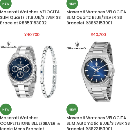
NEW
NEW
Maserati Watches VELOCITA
Maserati Watches VELOCITA
SLIM Quartz LT.BLUE/SILVER SS
SLIM Quartz BLUE/SILVER SS
Bracelet R8853153002
Bracelet R8853153001
¥
40,700
¥
40,700
NEW
NEW
Maserati Watches
Maserati Watches VELOCITA
COMPETIZIONE BLUE/SILVER ＆
SLIM Automatic BLUE/SILVER SS
Iconic Mens Bracelet
Bracelet R8823153001