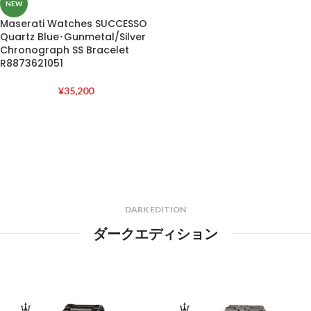
NEW
Maserati Watches SUCCESSO
Quartz Blue･Gunmetal/Silver
Chronograph SS Bracelet
R8873621051
¥
35,200
DARK EDITION
ダークエディション