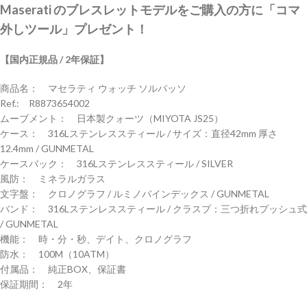
Maserati のブレスレットモデルをご購入の方に「コマ
外しツール」プレゼント！
【国内正規品 / 2年保証】
商品名： マセラティ ウォッチ ソルパッソ
Ref.: R8873654002
ムーブメント： 日本製クォーツ（MIYOTA JS25）
ケース： 316Lステンレススティール / サイズ：直径42mm 厚さ
12.4mm / GUNMETAL
ケースバック： 316Lステンレススティール / SILVER
風防： ミネラルガラス
文字盤： クロノグラフ / ルミノバインデックス / GUNMETAL
バンド： 316Lステンレススティール / クラスプ：三つ折れプッシュ式
/ GUNMETAL
機能： 時・分・秒、デイト、クロノグラフ
防水： 100M（10ATM）
付属品： 純正BOX、保証書
保証期間： 2年