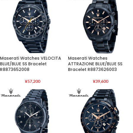
Maserati Watches VELOCITA
Maserati Watches
BLUE/BLUE SS Bracelet
ATTRAZIONE BLUE/BLUE SS
R8873652008
Bracelet R8873626003
¥
57,200
¥
39,600