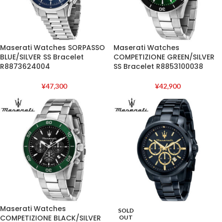
Maserati Watches SORPASSO
Maserati Watches
BLUE/SILVER SS Bracelet
COMPETIZIONE GREEN/SILVER
R8873624004
SS Bracelet R8853100038
¥
47,300
¥
42,900
Maserati Watches
SOLD
COMPETIZIONE BLACK/SILVER
OUT