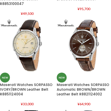
R8853100047
¥
95,700
¥
49,500
NEW
NEW
Maserati Watches SORPASSO
Maserati Watches SORPASSO
IVORY/BROWN Leather Belt
Automatic BROWN/BROWN
R8851124004
Leather Belt R8821124002
¥
33,000
¥
64,900