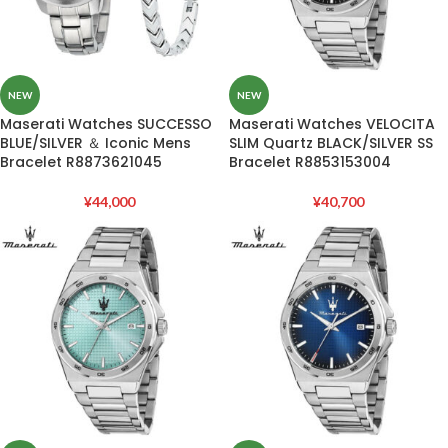
NEW
NEW
Maserati Watches SUCCESSO
Maserati Watches VELOCITA
BLUE/SILVER ＆ Iconic Mens
SLIM Quartz BLACK/SILVER SS
Bracelet R8873621045
Bracelet R8853153004
¥
44,000
¥
40,700