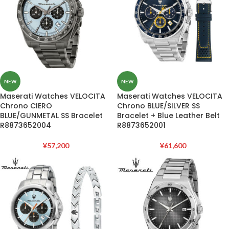
NEW
NEW
Maserati Watches VELOCITA
Maserati Watches VELOCITA
Chrono CIERO
Chrono BLUE/SILVER SS
BLUE/GUNMETAL SS Bracelet
Bracelet + Blue Leather Belt
R8873652004
R8873652001
¥
57,200
¥
61,600