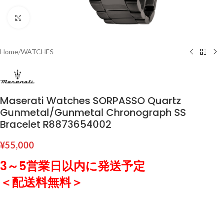
Click to enlarge
Home
/
WATCHES
Maserati Watches SORPASSO Quartz
Gunmetal/Gunmetal Chronograph SS
Bracelet R8873654002
¥
55,000
3～5営業日以内に発送予定
＜配送料無料＞