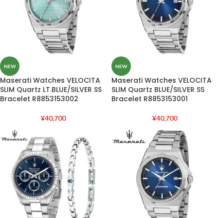
NEW
NEW
Maserati Watches VELOCITA
Maserati Watches VELOCITA
SLIM Quartz LT.BLUE/SILVER SS
SLIM Quartz BLUE/SILVER SS
Bracelet R8853153002
Bracelet R8853153001
¥
40,700
¥
40,700