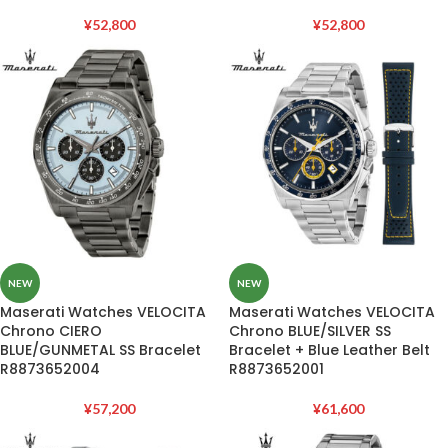
¥
52,800
¥
52,800
NEW
NEW
Maserati Watches VELOCITA
Maserati Watches VELOCITA
Chrono CIERO
Chrono BLUE/SILVER SS
BLUE/GUNMETAL SS Bracelet
Bracelet + Blue Leather Belt
R8873652004
R8873652001
¥
57,200
¥
61,600