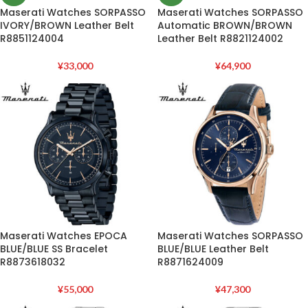
Maserati Watches SORPASSO
Maserati Watches SORPASSO
IVORY/BROWN Leather Belt
Automatic BROWN/BROWN
R8851124004
Leather Belt R8821124002
¥
33,000
¥
64,900
Maserati Watches EPOCA
Maserati Watches SORPASSO
BLUE/BLUE SS Bracelet
BLUE/BLUE Leather Belt
R8873618032
R8871624009
¥
55,000
¥
47,300