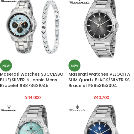
NEW
NEW
Maserati Watches SUCCESSO
Maserati Watches VELOCITA
BLUE/SILVER ＆ Iconic Mens
SLIM Quartz BLACK/SILVER SS
Bracelet R8873621045
Bracelet R8853153004
¥
44,000
¥
40,700