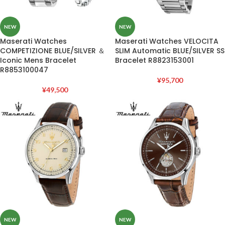
NEW
NEW
Maserati Watches
Maserati Watches VELOCITA
COMPETIZIONE BLUE/SILVER ＆
SLIM Automatic BLUE/SILVER SS
Iconic Mens Bracelet
Bracelet R8823153001
R8853100047
¥
95,700
¥
49,500
NEW
NEW