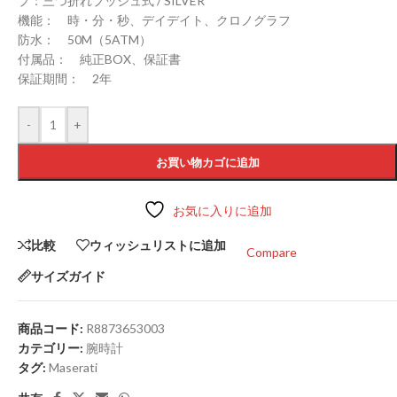
プ：三つ折れプッシュ式 / SILVER
機能： 時・分・秒、デイデイト、クロノグラフ
防水： 50M（5ATM）
付属品： 純正BOX、保証書
保証期間： 2年
-
+
お買い物カゴに追加
お気に入りに追加
比較
ウィッシュリストに追加
Compare
サイズガイド
商品コード:
R8873653003
カテゴリー:
腕時計
タグ:
Maserati